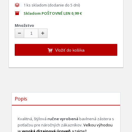
1
ks skladom (dodanie do 5 dní)
Skladom POŠTOVNÉ LEN 0,99 €
Množstvo
Vložiť do košíka
Popis
Kvalitná, štýlová
ručne vyrobená
bavlnená zástera s
potlačou pre náročných zákazníkov.
Veľkou výhodou
je
vysoká dizajnová úroveň
a taktiež