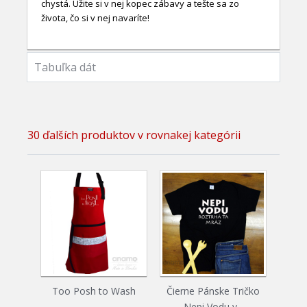
chystá. Užite si v nej kopec zábavy a tešte sa zo
života, čo si v nej navaríte!
Tabuľka dát
30 ďalších produktov v rovnakej kategórii
Too Posh to Wash
Čierne Pánske Tričko
Bio 
Nepi Vodu v...