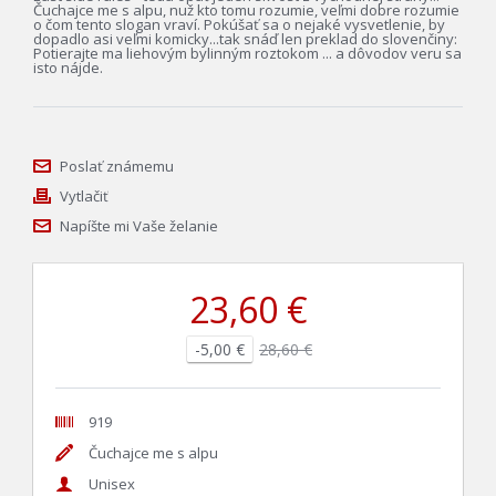
Čuchajce me s alpu, nuž kto tomu rozumie, veľmi dobre rozumie
o čom tento slogan vraví. Pokúšať sa o nejaké vysvetlenie, by
dopadlo asi veľmi komicky...tak snáď len preklad do slovenčiny:
Potierajte ma liehovým bylinným roztokom ... a dôvodov veru sa
isto nájde.
Poslať známemu
Vytlačiť
Napíšte mi Vaše želanie
23,60 €
-5,00 €
28,60 €
919
Čuchajce me s alpu
Unisex