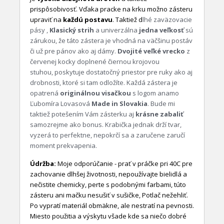
prispôsobivosť. Vďaka pracke na krku možno zásteru
upraviť na
každú postavu
. Taktiež d
lhé zaväzovacie
pásy ,
Klasický strih
a univerzálna
jedna veľkosť
sú
zárukou, že táto zástera je vhodná na väčšinu postáv
či už pre pánov ako aj dámy.
Dvojité veľké vrecko
z
červenej kocky doplnené čiernou krojovou
stuhou,
poskytuje dostatočný priestor pre ruky ako aj
drobnosti, ktoré si tam odložíte. Každá zástera je
opatrená
originálnou visačkou
s logom anamo
Ľubomíra Lovasová
Made in Slovakia
. Bude mi
taktiež potešením Vám zásterku aj
krásne zabaliť
samozrejme ako bonus. Krabička jednak drží tvar,
vyzerá to perfektne, nepokrčí sa a zaručene zaručí
moment prekvapenia.
Údržba:
Moje odporúčanie - prať v práčke pri 40C pre
zachovanie dlhšej životnosti, nepoužívajte bielidlá a
nečistite chemicky, perte s podobnými farbami, túto
zásteru ani mačku nesušiť v sušičke, Potlač nežehliť.
Po vypratí materiál obmäkne, ale nestratí na pevnosti.
Miesto použitia a výskytu všade kde sa niečo dobré