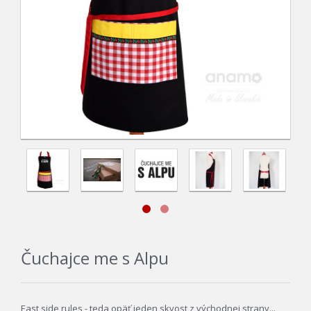
Čuchajce me s Alpu
East side rules - teda opäť jeden skvost z východnej strany...