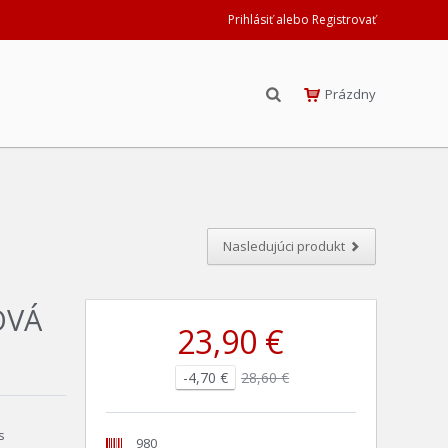
Prihlásiť alebo Registrovať
Prázdny
Nasledujúci produkt
OVÁ
23,90 €
-4,70 €
28,60 €
s
980