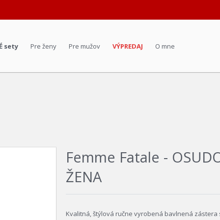
É sety
Pre ženy
Pre mužov
VÝPREDAJ
O mne
Femme Fatale - OSUD
ŽENA
Kvalitná, štýlová ručne vyrobená bavlnená zástera 