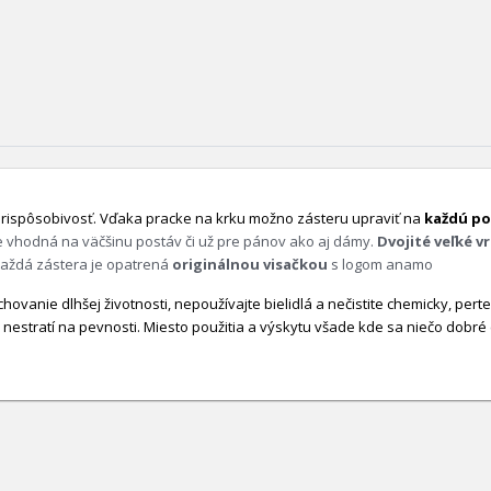
prispôsobivosť. Vďaka pracke na krku možno zásteru upraviť na
každú po
je vhodná na väčšinu postáv či už pre pánov ako aj dámy.
Dvojité veľké v
. Každá zástera je opatrená
originálnou visačkou
s logom anamo
hovanie dlhšej životnosti, nepoužívajte bielidlá a nečistite chemicky, per
 nestratí na pevnosti. Miesto použitia a výskytu všade kde sa niečo dobré c