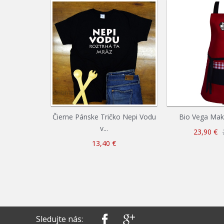
Čierne Pánske Tričko Nepi Vodu
Bio Vega Mak
v...
23,90 €
13,40 €
Sledujte nás: