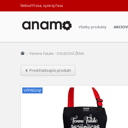
Nebuď Prasa, vyzeraj Fasa
Všetky produkty
AKCIOV
::
Femme Fatale - OSUDOVÁ ŽENA
Predchádzajúci produkt
VÝPREDAJ!