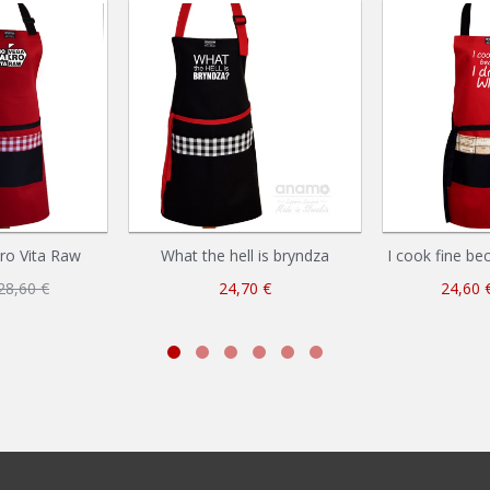
ro Vita Raw
What the hell is bryndza
I cook fine be
28,60 €
24,70 €
24,60 