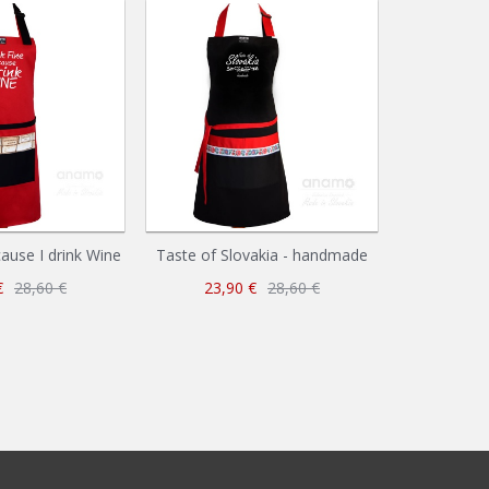
cause I drink Wine
Taste of Slovakia - handmade
There is 
co
€
28,60 €
23,90 €
28,60 €
23,9