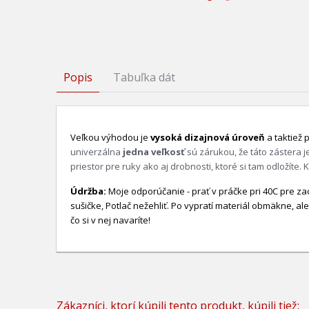
Popis
Tabuľka dát
Veľkou výhodou je
vysoká dizajnová úroveň
a taktiež 
univerzálna
jedna veľkosť
sú zárukou, že táto zástera 
priestor pre ruky ako aj drobnosti, ktoré si tam odložíte
Údržba:
Moje odporúčanie - prať v práčke pri 40C pre zac
sušičke, Potlač nežehliť. Po vypratí materiál obmäkne, ale
čo si v nej navaríte!
Zákazníci, ktorí kúpili tento produkt, kúpili tiež: