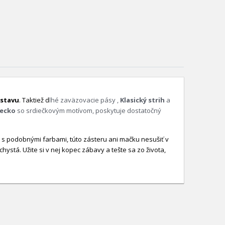
stavu
. Taktiež d
lhé zaväzovacie pásy ,
Klasický strih
a
recko
so srdiečkovým motívom,
poskytuje dostatočný
te s podobnými farbami, túto zásteru ani mačku nesušiť v
hystá. Užite si v nej kopec zábavy a tešte sa zo života,