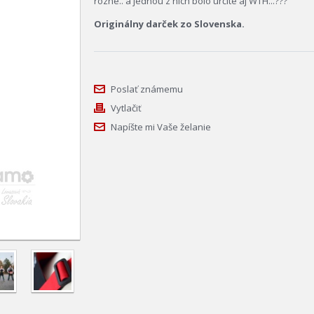
rôzne.. a jednou z nich bolo určite aj WTH...???
Originálny darček zo Slovenska.
Poslať známemu
Vytlačiť
Napíšte mi Vaše želanie