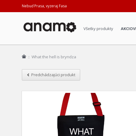
Nebuď Prasa, vyzeraj Fasa
Všetky produkty
AKCIOV
::
What the hell is bryndza
Predchádzajúci produkt