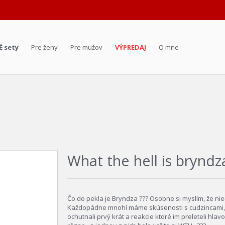
É sety
Pre ženy
Pre mužov
VÝPREDAJ
O mne
What the hell is bryndz
Čo do pekla je Bryndza ??? Osobne si myslím, že nie
Každopádne mnohí máme skúsenosti s cudzincami, k
ochutnali prvý krát a reakcie ktoré im preleteli hlav