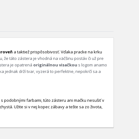
úroveň
a taktiež prispôsobivosť. Vďaka pracke na krku
, že táto zástera je vhodná na väčšinu postáv či už pre
ástera je opatrená
originálnou visačkou
s logom anamo
 jednak drží tvar, vyzerá to perfektne, nepokrčí sa a
te s podobnými farbami, túto zásteru ani mačku nesušiť v
hystá. Užite si v nej kopec zábavy a tešte sa zo života,