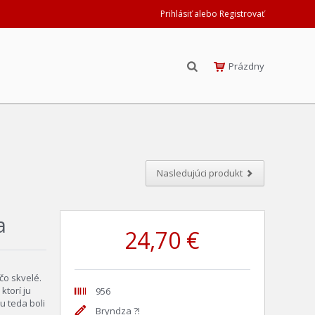
Prihlásiť alebo Registrovať
Prázdny
Nasledujúci produkt
a
24,70 €
čo skvelé.
torí ju
956
ou teda boli
Bryndza ?!