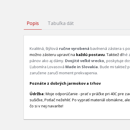
Popis
Tabuľka dát
Kvalitná, štýlová
ručne vyrobená
bavlnená zástera s po
možno zásteru upraviť na
každú postavu
. Taktiež d
lhé 
pánov ako aj dámy.
Dvojité veľké vrecko
,
poskytuje dos
Ľubomíra Lovasová
Made in Slovakia.
Bude mi taktiež 
zaručene zaručí moment prekvapenia.
Poznáte z dobrých jarmokov a trhov
Údržba:
Moje odporúčanie - prať v práčke pri 40C pre zac
sušičke, Potlač nežehliť. Po vypratí materiál obmäkne, ale
čo si v nej navaríte!