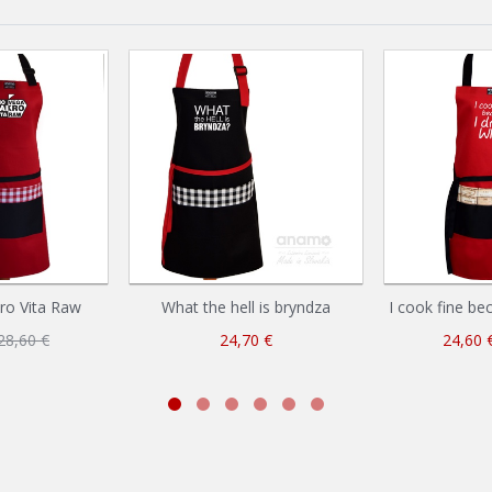
ro Vita Raw
What the hell is bryndza
I cook fine be
28,60 €
24,70 €
24,60 