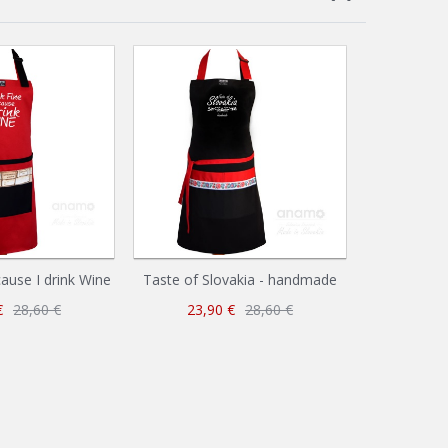
cause I drink Wine
Taste of Slovakia - handmade
There is 
co
€
28,60 €
23,90 €
28,60 €
23,9