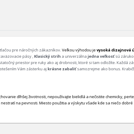
tlačou pre náročných zákazníkov.
Veľkou výhodou je
vysoká dizajnová 
zaväzovacie pásy ,
Klasický strih
a univerzálna
jedna veľkosť
sú zárukou
tatočný priestor pre ruky ako aj drobnosti, ktoré si tam odložíte. Každá z
potešením Vám zásterku aj
krásne zabaliť
samozrejme ako bonus. Krabička
hovanie dlhšej životnosti, nepoužívajte bielidlá a nečistite chemicky, per
 nestratí na pevnosti. Miesto použitia a výskytu všade kde sa niečo dobré c